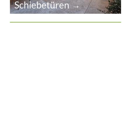
Schiebetüren →
MFT Fenster GmbH Deutschland
Im Gewerbegebiet 1
19372 Spornitz